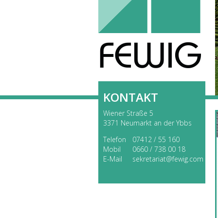
KONTAKT
Wiener Straße 5
3371 Neumarkt an der Ybbs
Telefon
07412 / 55 160
Mobil
0660 / 738 00 18
E-Mail
sekretariat@fewig.com